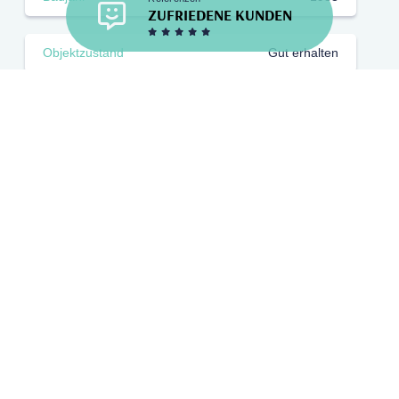
ZUFRIEDENE KUNDEN
Objektzustand
gut erhalten
Energie
Heizungsart
Zentralheizung
Energieausweis
Energieverbrauchsausweis
Energieträger
ACID_GAS