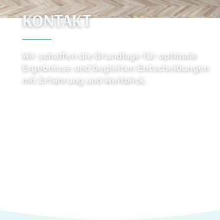
KONTAKT
Wir schaffen die Grund­lage für opti­male
Ergeb­nisse und begleiten Ent­schei­dungen
mit Erfah­rung und Weitblick.