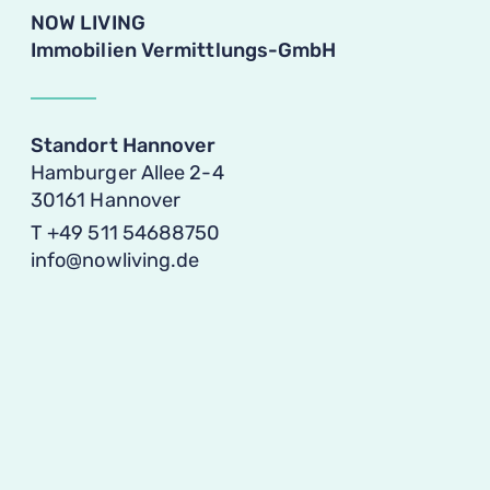
NOW LIVING
HOME
Immo­bi­lien Vermittlungs-GmbH
ANGEBOTE
VERKAUFEN
Standort Han­nover
Ham­burger Allee 2-4
Haus verkaufen
PARTNERSCHAFT
30161 Hannover
Wohnung verkaufen
Investoren
UNTERNEHMEN
T +49 511 54688750
info@nowliving.de
Grundstück verkaufen
Kapitalanleger
KONTAKT
Mehrfamilienhaus verkaufen
Baufirmen
RATGEBER
Secret Sale
Bauträger
Immobilienbewertung
Architekten
Projektentwickler