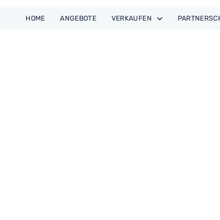
HOME
ANGE­BOTE
VER­KAUFEN
PART­NER­S