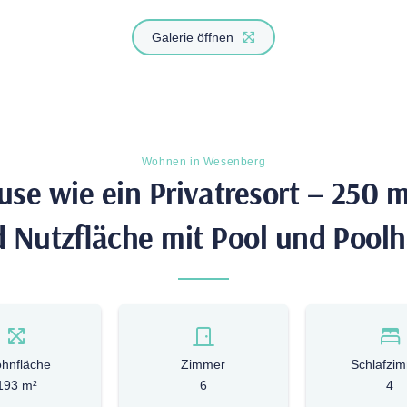
Galerie öffnen
Wohnen in Wesenberg
se wie ein Pri­vat­re­sort – 250
 Nutz­fläche mit Pool und Pool
hnfläche
Zimmer
Schlafzi
193 m²
6
4