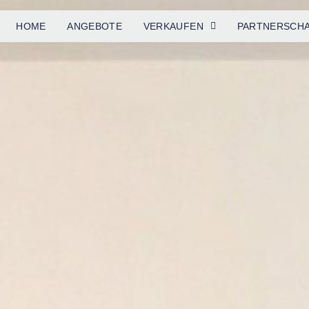
HOME
ANGE­BOTE
VER­KAUFEN
PART­NER­SCH