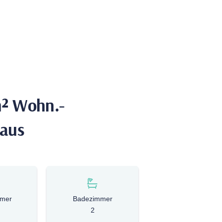
 m² Wohn.-
haus
mmer
Badezimmer
2