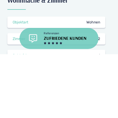
Wohnfläche & Zimmer
Objektart
Wohnen
Referenzen
ZUFRIEDENE KUNDEN
Zimmer
2
Schlafzimmer
1
Etage
2
Wohnfläche ca.
63 m²
Bausubstanz