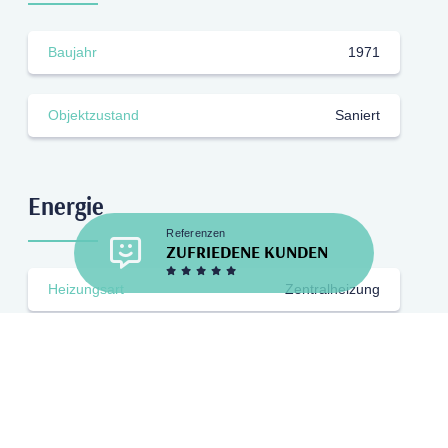
Baujahr
1971
Objektzustand
saniert
Energie
Referenzen
ZUFRIEDENE KUNDEN
Heizungsart
Zentralheizung
Energieausweis
Bedarfsausweis
Energieträger
Gas