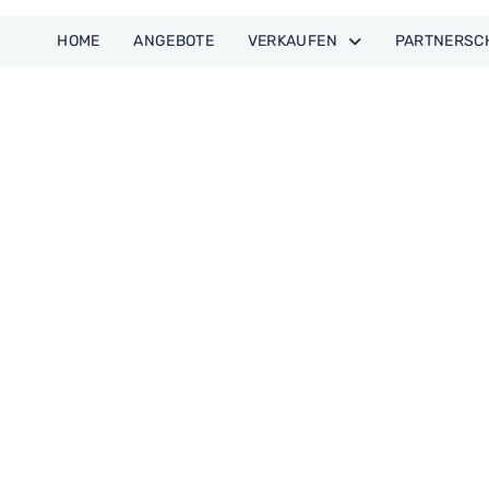
HOME
ANGE­BOTE
VER­KAUFEN
PART­NER­S