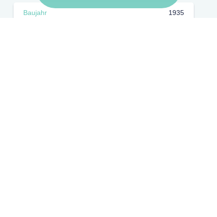
Baujahr
1935
Objektzustand
modernisiert
Energie
Heizungsart
Zentralheizung (autark)
Energieausweis
Bedarfsausweis
Energieträger
Gas