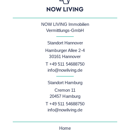
NOW LIVING Immobilien
HOME
Vermittlungs-GmbH
ANGEBOTE
Standort Hannover
VERKAUFEN
Hamburger Allee 2-4
30161 Hannover
Haus verkaufen
PARTNERSCHAFT
T +49 511 54688750
info@nowliving.de
Wohnung verkaufen
Investoren
UNTERNEHMEN
Standort Hamburg
Grundstück verkaufen
Kapitalanleger
KONTAKT
Cremon 11
20457 Hamburg
Mehrfamilienhaus verkaufen
Baufirmen
RATGEBER
T +49 511 54688750
Secret Sale
Bauträger
info@nowliving.de
Immobilienbewertung
Architekten
Home